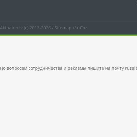
Aktualno.lv
(c) 2013-2026 /
Sitemap
//
uCoz
По вопросам сотрудничества и рекламы пишите на почту
rusal