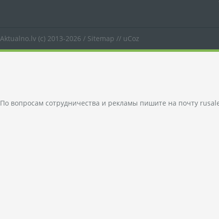
Aktualno.lv
(c) 2013-2026 /
Sitemap
//
uCoz
По вопросам сотрудничества и рекламы пишите на почту
rusal