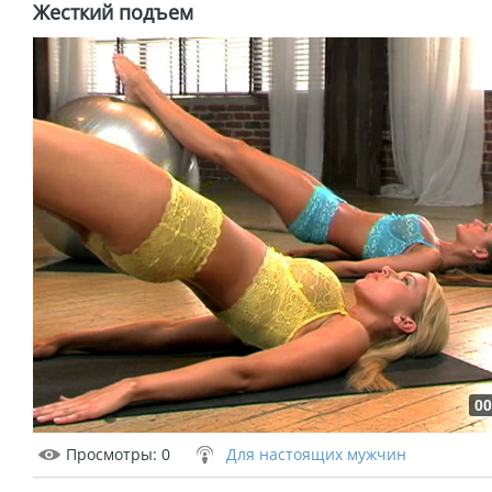
Жесткий подъем
00
Просмотры
: 0
Для настоящих мужчин