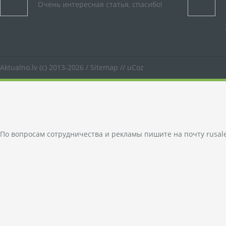
Очень интересная статья, спасибо!
Aktualno.lv
(c) 2013-2026 /
Sitemap
//
uCoz
По вопросам сотрудничества и рекламы пишите на почту
rusal