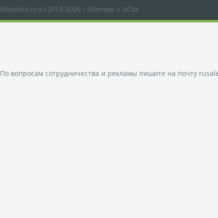
Aktualno.lv
(c) 2013-2026 /
Sitemap
//
uCoz
По вопросам сотрудничества и рекламы пишите на почту
rusal