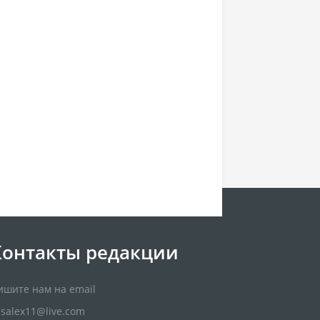
Контакты редакции
ишите нам на email
usalex11@live.com