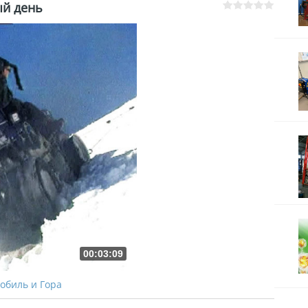
ый день
00:03:09
обиль и Гора