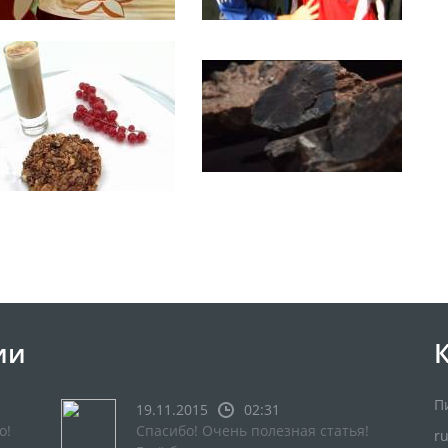
ии
П
19.11.2015
02:31
о!
Спасибо! Очень полезная статья!
r