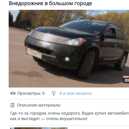
Внедорожник в большом городе
00
Просмотры
: 0
Я и моя машина
Описание материала
:
Где–то за городом, очень недорого, Вадик купил автомобил
как и выглядит — очень внушительно!