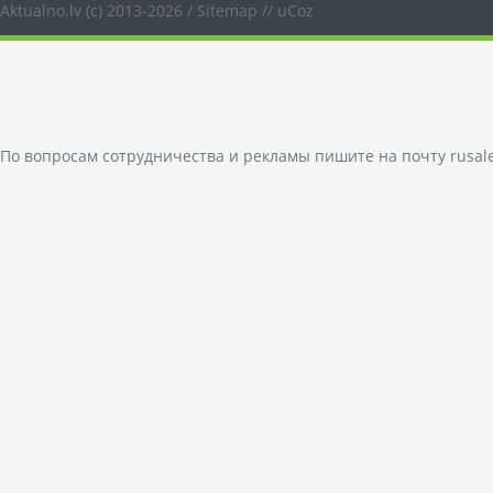
Aktualno.lv
(c) 2013-2026 /
Sitemap
//
uCoz
По вопросам сотрудничества и рекламы пишите на почту
rusal