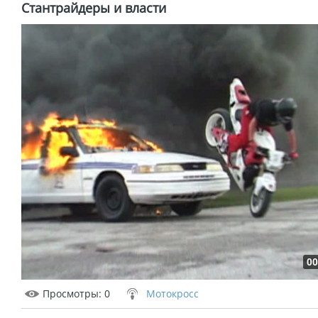
Стантрайдеры и власти
00
Просмотры
: 0
Мотокросс