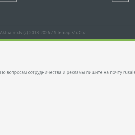
Aktualno.lv
(c) 2013-2026 /
Sitemap
//
uCoz
По вопросам сотрудничества и рекламы пишите на почту
rusal