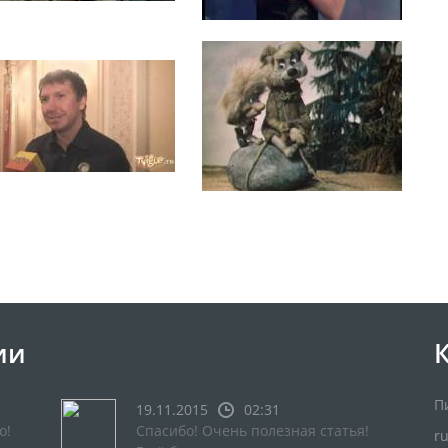
ии
П
19.11.2015
02:31
о!
Спасибо! Очень полезная статья!
r