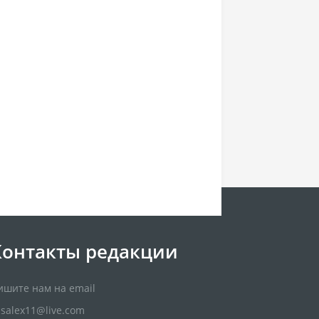
Контакты редакции
ишите нам на email
usalex11@live.com