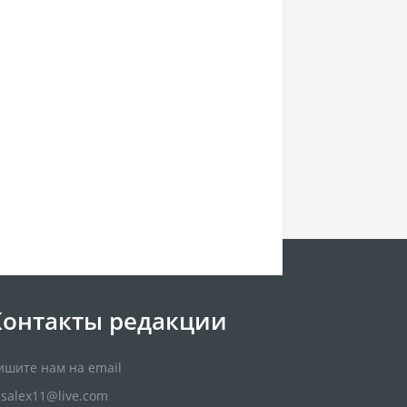
Контакты редакции
ишите нам на email
usalex11@live.com