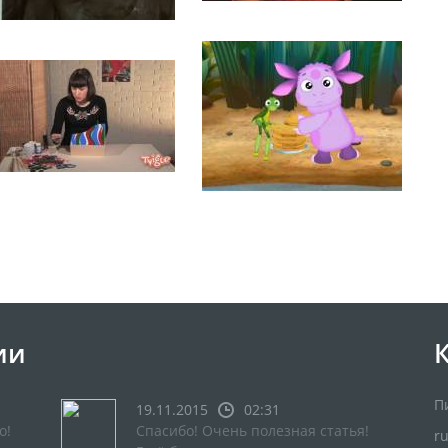
ии
П
19.11.2015
02:31
о!
Спасибо! Очень полезная статья!
r