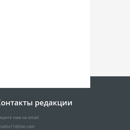
Контакты редакции
ишите нам на email
usalex11@live.com