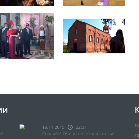
ии
П
19.11.2015
02:31
о!
Спасибо! Очень полезная статья!
r