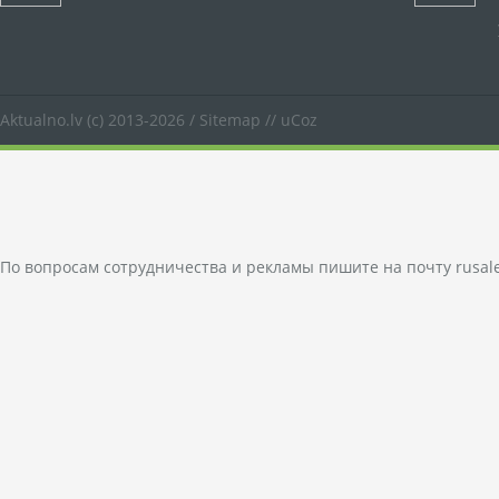
Aktualno.lv
(c) 2013-2026 /
Sitemap
//
uCoz
По вопросам сотрудничества и рекламы пишите на почту
rusal