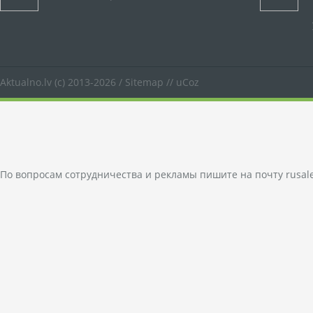
Aktualno.lv
(c) 2013-2026 /
Sitemap
//
uCoz
По вопросам сотрудничества и рекламы пишите на почту
rusal