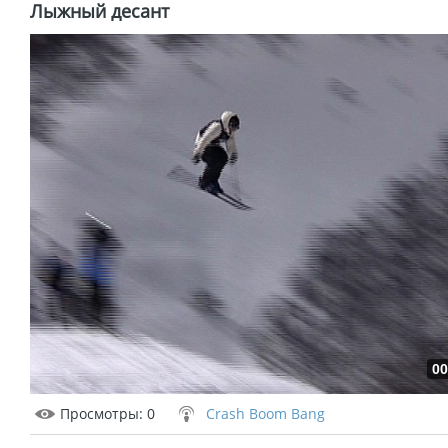
Лыжный десант
00
Просмотры
: 0
Crash Boom Bang