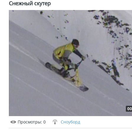
Снежный скутер
00
Просмотры
: 0
Сноуборд