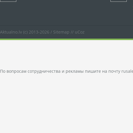
Aktualno.lv
(c) 2013-2026 /
Sitemap
//
uCoz
По вопросам сотрудничества и рекламы пишите на почту
rusal