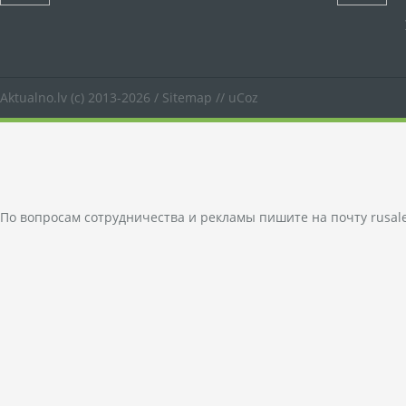
Aktualno.lv
(c) 2013-2026 /
Sitemap
//
uCoz
По вопросам сотрудничества и рекламы пишите на почту
rusal