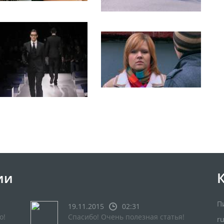
ии
П
19.11.2015
02:31
о!
Спасибо! Очень полезная статья!
r