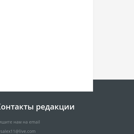
Контакты редакции
ишите нам на email
usalex11@live.com