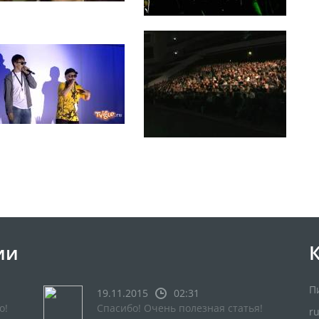
ии
П
19.11.2015
02:31
о!
Спасибо! Очень полезная статья!
r