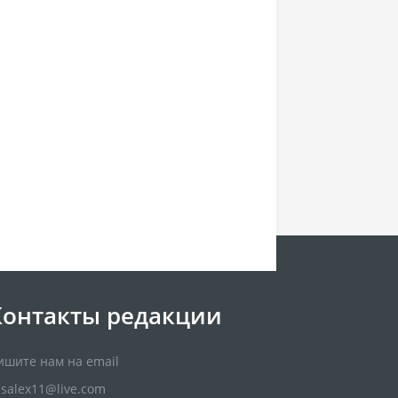
Контакты редакции
ишите нам на email
usalex11@live.com