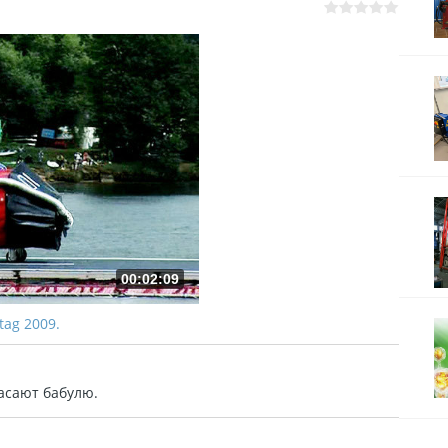
00:02:09
gtag 2009.
асают бабулю.