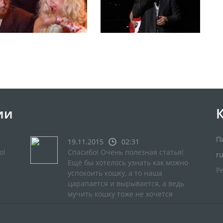
ии
П
19.11.2015
02:31
о!
Спасибо! Очень полезная статья!
r
Ещё бы хотелось узнать как можно
Р
успокоить кошку, а то наша
царапается и вырывается, а ведь
мучить кошку тоже не хочется