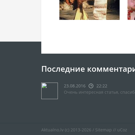
Последние комментар
23.08.2016
22:22
Очень интересная статья, спасиб
Aktualno.lv
(c) 2013-2026 /
Sitemap
//
uCoz