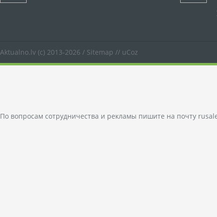
Aktualno.lv
(c) 2013-2026 /
Sitemap
//
uCoz
По вопросам сотрудничества и рекламы пишите на почту
rusal