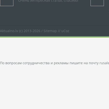
Очень интересная статья, спасибо!
Aktualno.lv
(c) 2013-2026 /
Sitemap
//
uCoz
По вопросам сотрудничества и рекламы пишите на почту
rusal