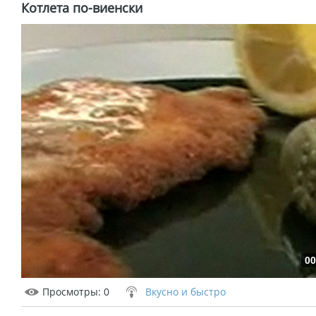
Котлета по-виенски
00
Просмотры
: 0
Вкусно и быстро