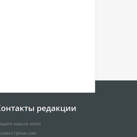
Контакты редакции
ишите нам на email
usalex11@live.com