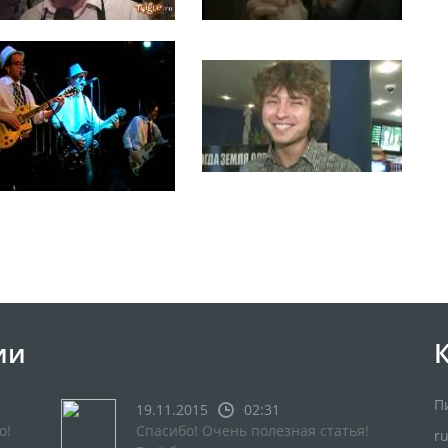
ии
П
19.11.2015
02:31
о!
Спасибо! Очень полезная статья!
r