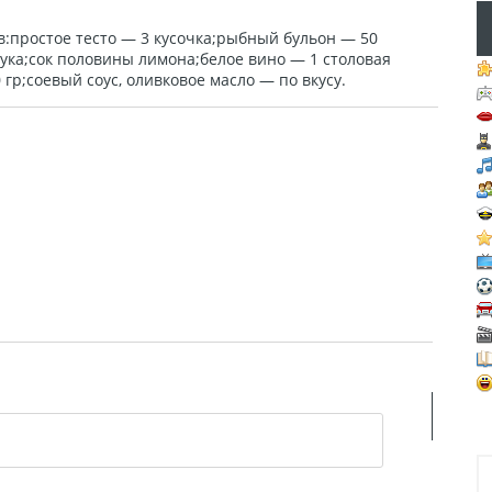
ав:простое тесто — 3 кусочка;рыбный бульон — 50
тука;сок половины лимона;белое вино — 1 столовая
 гр;соевый соус, оливковое масло — по вкусу.