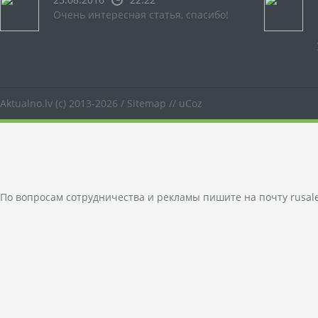
Очень интересная статья, спасибо!
Aktualno.lv
(c) 2013-2026 /
Sitemap
//
uCoz
По вопросам сотрудничества и рекламы пишите на почту
rusal