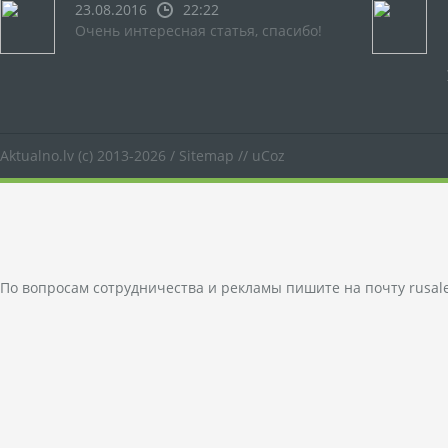
23.08.2016
22:22
Очень интересная статья, спасибо!
Aktualno.lv
(c) 2013-2026 /
Sitemap
//
uCoz
По вопросам сотрудничества и рекламы пишите на почту
rusal