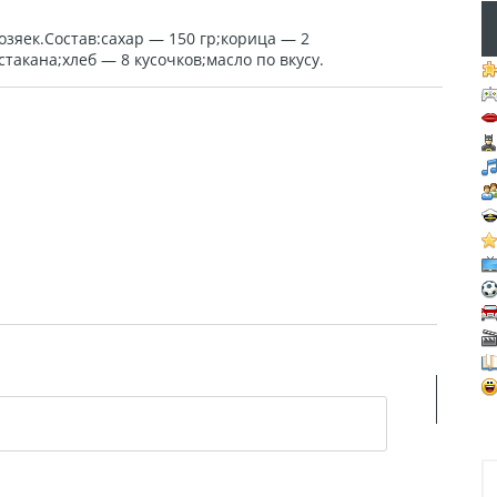
зяек.Состав:сахар — 150 гр;корица — 2
такана;хлеб — 8 кусочков;масло по вкусу.