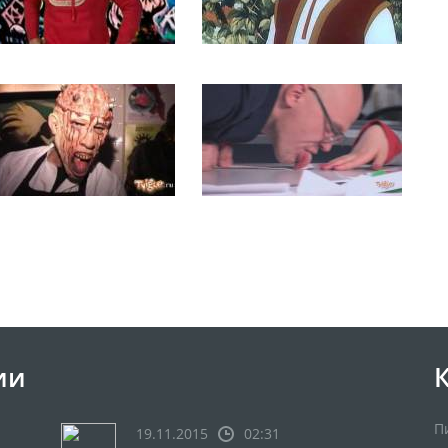
ии
П
19.11.2015
02:31