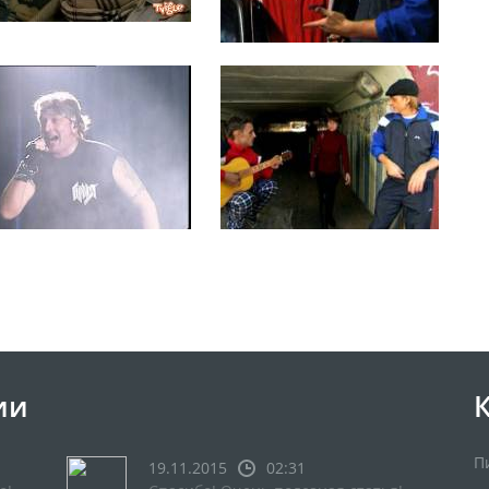
ии
П
19.11.2015
02:31