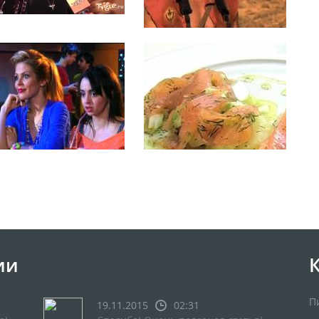
ии
П
19.11.2015
02:31