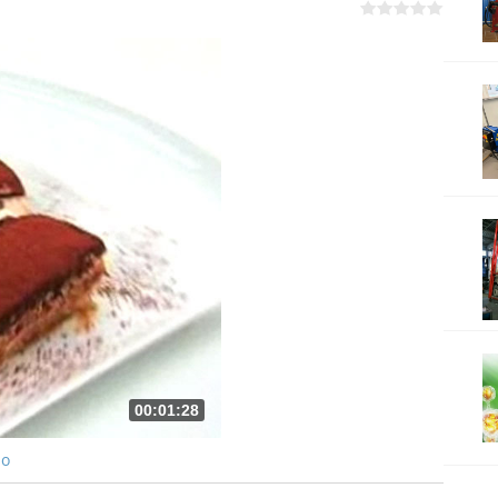
00:01:28
ро