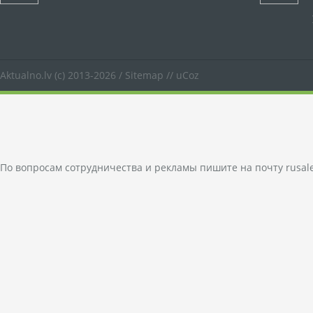
Aktualno.lv
(c) 2013-2026 /
Sitemap
//
uCoz
По вопросам сотрудничества и рекламы пишите на почту
rusal