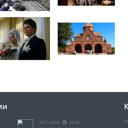
ии
П
19.11.2015
02:31