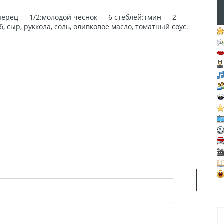
перец — 1/2;молодой чеснок — 6 стеблей;тмин — 2
, сыр, руккола, соль, оливковое масло, томатный соус.