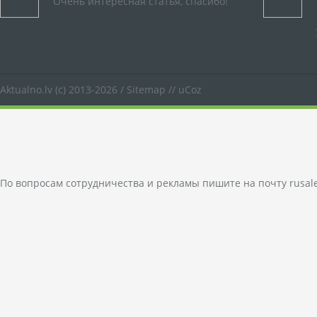
Очень интересная статья, спасибо!
Aktualno.lv
(c) 2013-2026 /
Sitemap
//
uCoz
По вопросам сотрудничества и рекламы пишите на почту
rusal