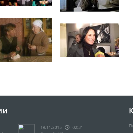
ии
П
19.11.2015
02:31