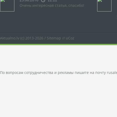
Очень интересная статья, спасибо!
Aktualno.lv
(c) 2013-2026 /
Sitemap
//
uCoz
По вопросам сотрудничества и рекламы пишите на почту
rusal