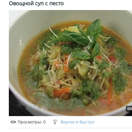
Овощной суп с песто
00
Просмотры
: 0
Вкусно и быстро