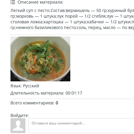
Описание материала
:
Легкий суп с песто.Состав:вермишель — 50 гр;куриный бу
гр;морковь — 1 штука;лук порей — 1/2 стебля;лук — 1 шту
столовая ложка;картошка — 1 штука;кабачки — 1/2 штуки
гр;немного базиликового песто;соль, перец, масло — по вку
Язык
: Русский
Длительность материала
: 00:01:17
Всего комментариев
:
0
Войдите: