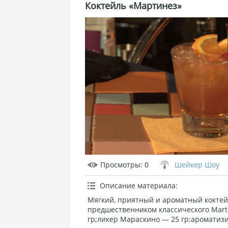
Коктейль «Мартинез»
Просмотры
: 0
Шейкер Шоу
Описание материала
:
Мягкий, приятный и ароматный коктейл
предшественником классического Marti
гр;ликер Мараскино — 25 гр;ароматиз