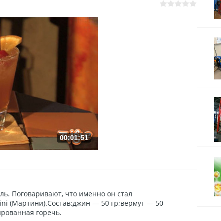
00:01:51
ь. Поговаривают, что именно он стал
ni (Мартини).Состав:джин — 50 гр;вермут — 50
ированная горечь.