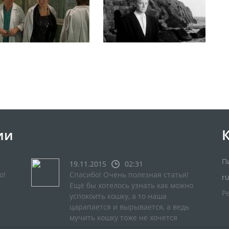
ии
П
19.11.2015
02:31
о!
Спасибо! Очень полезная статья!
r
Ещё бы хотелось узнать как можно
Р
успокоить кошку, а то наша
царапается и вырывается, а ведь
мучить кошку тоже не хочется