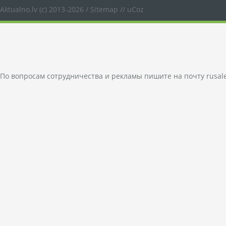
Aktualno.lv
(c) 2013-2026 /
Sitemap
//
uCoz
По вопросам сотрудничества и рекламы пишите на почту
rusal