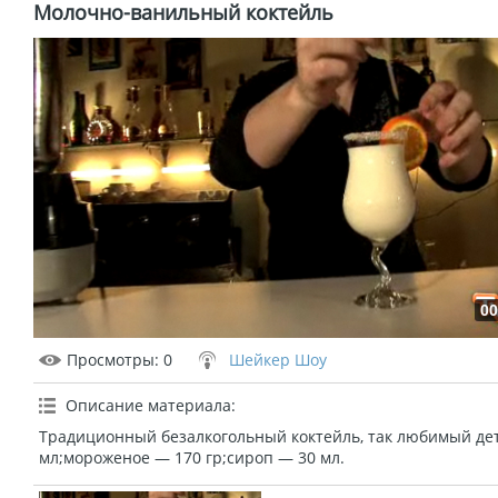
Молочно-ванильный коктейль
00
Просмотры
: 0
Шейкер Шоу
Описание материала
:
Традиционный безалкогольный коктейль, так любимый де
мл;мороженое — 170 гр;сироп — 30 мл.