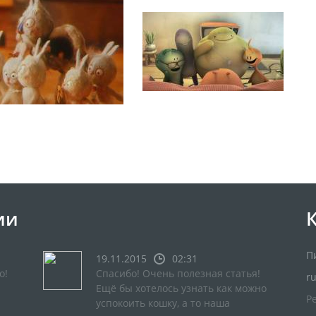
ии
П
19.11.2015
02:31
о!
Спасибо! Очень полезная статья!
r
Ещё бы хотелось узнать как можно
Р
успокоить кошку, а то наша