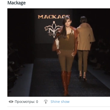
Mackage
Просмотры
: 0
Shine show