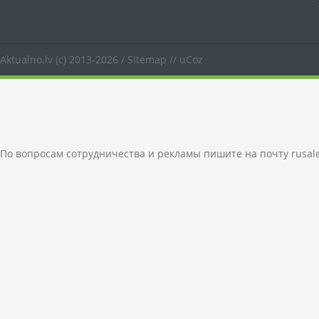
Aktualno.lv
(c) 2013-2026 /
Sitemap
//
uCoz
По вопросам сотрудничества и рекламы пишите на почту
rusal