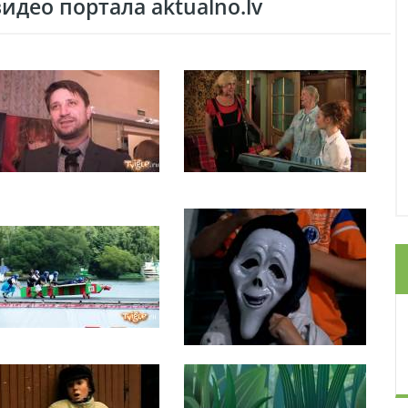
део портала aktualno.lv