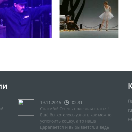
ии
П
19.11.2015
02:31
о!
Спасибо! Очень полезная статья!
r
Ещё бы хотелось узнать как можно
Р
успокоить кошку, а то наша
царапается и вырывается, а ведь