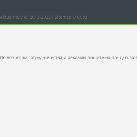
Aktualno.lv
(c) 2013-2026 /
Sitemap
//
uCoz
По вопросам сотрудничества и рекламы пишите на почту
rusal