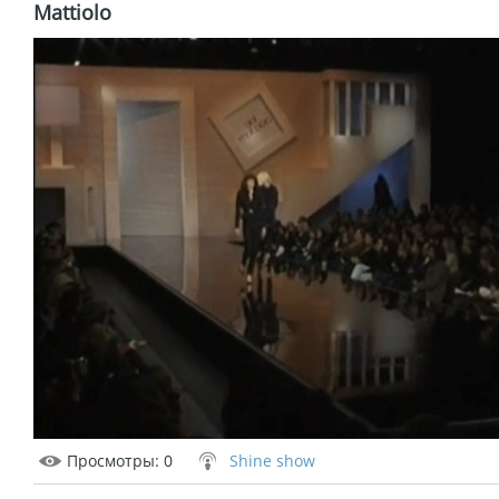
Mattiolo
Просмотры
: 0
Shine show