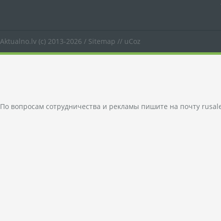
Aktualno.lv
(c) 2013-2026 /
Sitemap
//
uCoz
По вопросам сотрудничества и рекламы пишите на почту
rusal