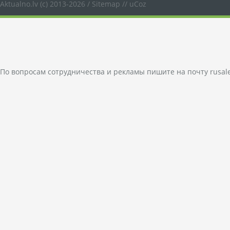
Aktualno.lv
(c) 2013-2026 /
Sitemap
//
uCoz
По вопросам сотрудничества и рекламы пишите на почту
rusal