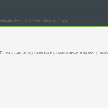
Aktualno.lv
(c) 2013-2026 /
Sitemap
//
uCoz
По вопросам сотрудничества и рекламы пишите на почту
rusal