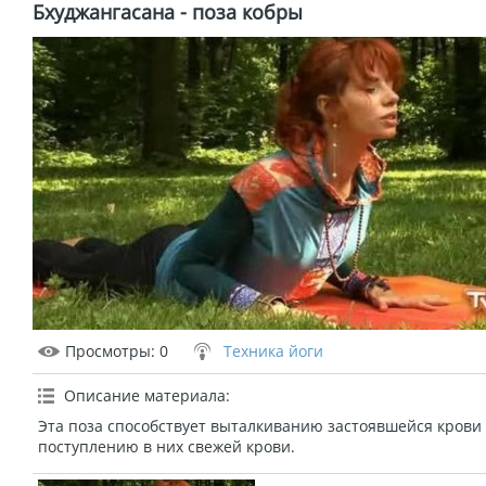
Бхуджангасана - поза кобры
Просмотры
: 0
Техника йоги
Описание материала
:
Эта поза способствует выталкиванию застоявшейся крови
поступлению в них свежей крови.