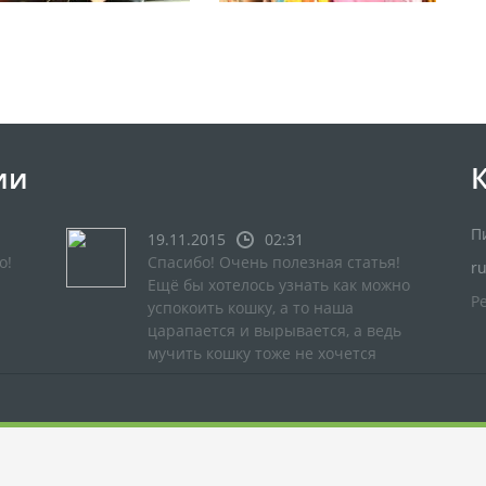
ии
П
19.11.2015
02:31
о!
Спасибо! Очень полезная статья!
r
Ещё бы хотелось узнать как можно
Р
успокоить кошку, а то наша
царапается и вырывается, а ведь
мучить кошку тоже не хочется