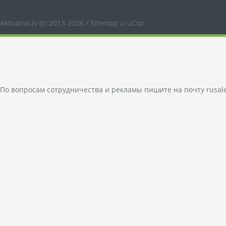
Aktualno.lv
(c) 2013-2026 /
Sitemap
//
uCoz
По вопросам сотрудничества и рекламы пишите на почту
rusal