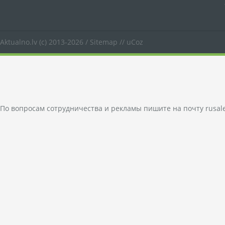
Aktualno.lv
(c) 2013-2026 /
Sitemap
//
uCoz
По вопросам сотрудничества и рекламы пишите на почту
rusal