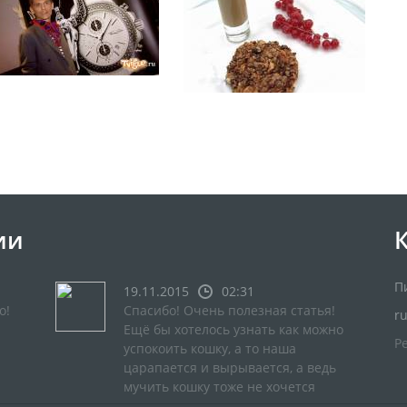
ии
П
19.11.2015
02:31
о!
Спасибо! Очень полезная статья!
r
Ещё бы хотелось узнать как можно
Р
успокоить кошку, а то наша
царапается и вырывается, а ведь
мучить кошку тоже не хочется