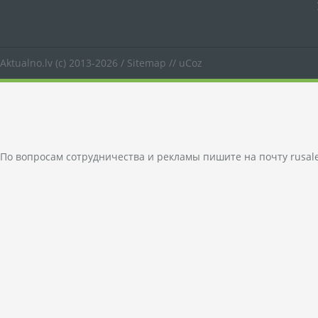
Aktualno.lv
(c) 2013-2026 /
Sitemap
//
uCoz
По вопросам сотрудничества и рекламы пишите на почту
rusal