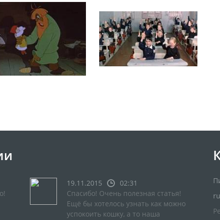
ии
П
19.11.2015
02:31
о!
Спасибо! Очень полезная статья!
r
Ещё бы хотелось узнать как можно
Р
успокоить кошку, а то наша