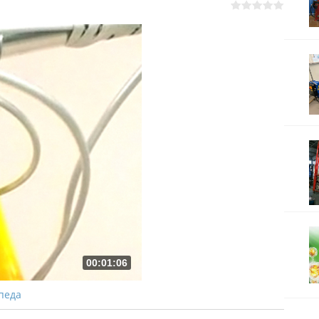
00:01:06
педа