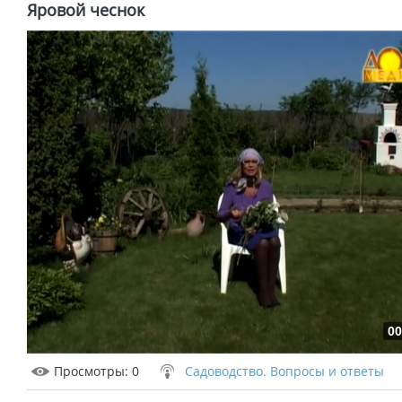
Яровой чеснок
00
Просмотры
: 0
Садоводство. Вопросы и ответы