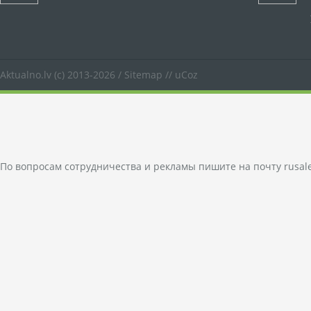
Aktualno.lv
(c) 2013-2026 /
Sitemap
//
uCoz
По вопросам сотрудничества и рекламы пишите на почту
rusal