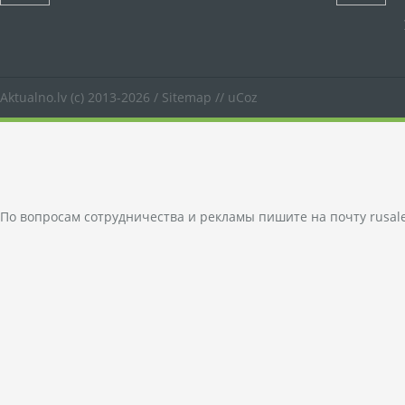
Aktualno.lv
(c) 2013-2026 /
Sitemap
//
uCoz
По вопросам сотрудничества и рекламы пишите на почту
rusal